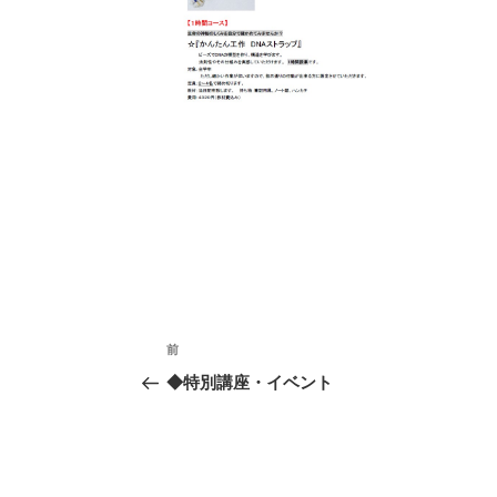
投
前
前
の
稿
◆特別講座・イベント
投
ナ
稿
ビ