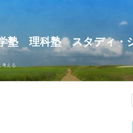
学塾 理科塾 スタディ・
に考える