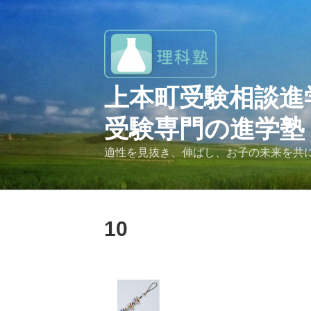
コ
ン
テ
ン
ツ
へ
上本町受験相談進
ス
キ
受験専門の進学塾
ッ
プ
適性を見抜き、伸ばし、お子の未来を共
10