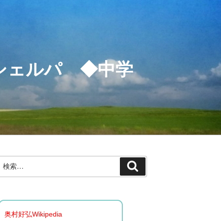
シェルパ ◆中学
検
検
索:
索
奥村好弘Wikipedia