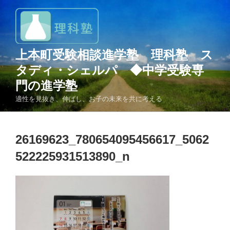
コ
ン
テ
ン
上本町受験相談進学塾 理科塾 ス
ツ
へ
タディ・シェルパ ◆中学受験専
ス
門の進学塾
キ
適性を見抜き、伸ばし、お子の未来を共に考える
ッ
プ
26169623_780654095456617_5062
522225931513890_n