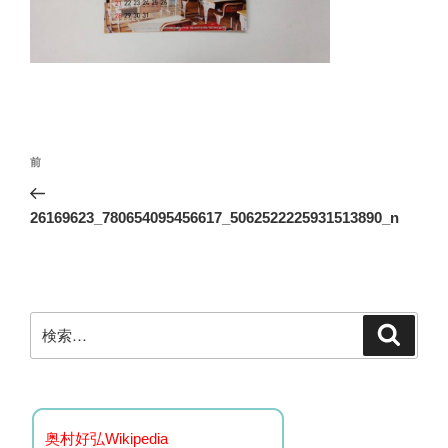
投
前
前
稿
の
ナ
投
26169623_780654095456617_5062522225931513890_n
ビ
稿
ゲ
ー
シ
検
検
ョ
索
索:
ン
奥村好弘Wikipedia